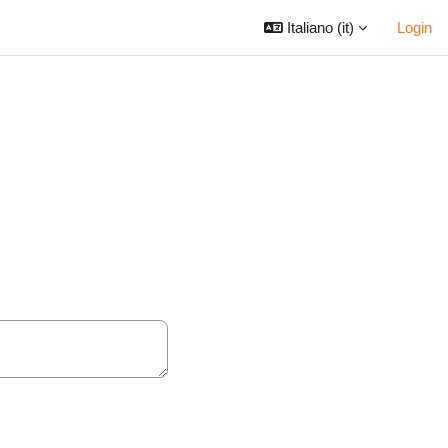
Italiano ‎(it)‎
Login