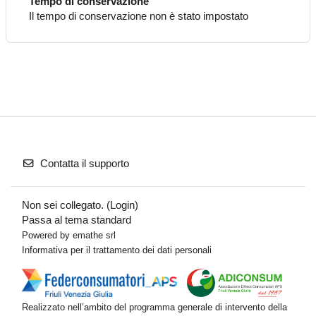
Tempo di conservazione
Il tempo di conservazione non è stato impostato
Contatta il supporto
Non sei collegato. (
Login
)
Passa al tema standard
Powered by
emathe srl
Informativa per il trattamento dei dati personali
Realizzato nell’ambito del programma generale di intervento della